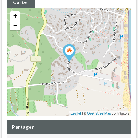
Carte
+
−
Leaflet
| ©
OpenStreetMap
contributors
Partager