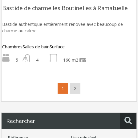
Bastide de charme les Boutinelles à Ramatuelle
Bastide authentique entièrement rénovée avec beaucoup de
charme au calme…
Chambres
Salles de bain
Surface
5
4
160 m2
m²
1
2
Rechercher
Référence
Lieu principal