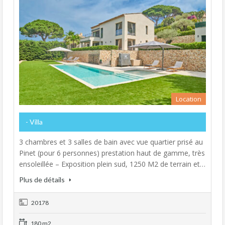
Location
- Villa
3 chambres et 3 salles de bain avec vue quartier prisé au
Pinet (pour 6 personnes) prestation haut de gamme, très
ensoleillée – Exposition plein sud, 1250 M2 de terrain et
180 M2 de surface habitable, Quartier très calme et
Plus de détails
idéalement situé,a 300 m de la baie de
Pampelonne,à 400 m de la plage des Canoubiers, 1,5 km
20178
du...
180 m2